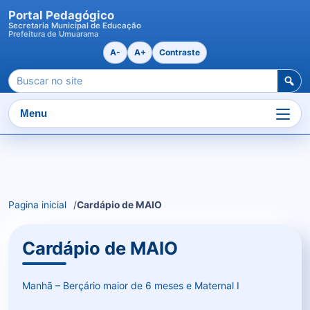
Portal Pedagógico
Secretaria Municipal de Educação
Prefeitura de Umuarama
A-
A+
Contraste
Pesquisar
por:
Menu
Ir
para
o
Pagina inicial
Cardápio de MAIO
conteudo
Cardápio de MAIO
Manhã – Berçário maior de 6 meses e Maternal I