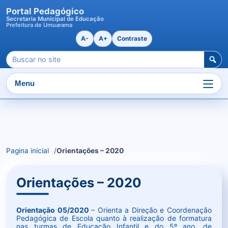
Portal Pedagógico
Secretaria Municipal de Educação
Prefeitura de Umuarama
A-
A+
Contraste
Pesquisar
por:
Menu
Ir
para
o
Pagina inicial
Orientações – 2020
conteudo
Orientações – 2020
Orientação 05/2020
– Orienta a Direção e Coordenação
Pedagógica de Escola quanto à realização de formatura
nas turmas de Educação Infantil e do 5º ano, de