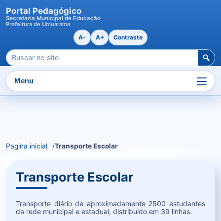
Portal Pedagógico
Secretaria Municipal de Educação
Prefeitura de Umuarama
A-
A+
Contraste
Pesquisar
por:
Menu
Ir
para
o
Pagina inicial
Transporte Escolar
conteudo
Transporte Escolar
Transporte diário de aproximadamente 2500 estudantes
da rede municipal e estadual, distribuído em 39 linhas.