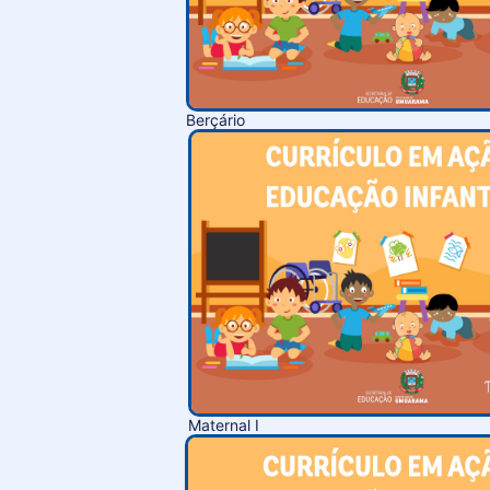
Berçário
Maternal I