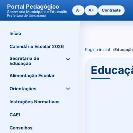
Portal Pedagógico
A-
A+
Contraste
Secretaria Municipal de Educação
Prefeitura de Umuarama
Início
Ir
para
o
Calendário Escolar 2026
Pagina inicial
Educação 
conteudo
Secretaria de
Educação
Educação
Alimentação Escolar
Orientações
Instruções Normativas
CAEI
Conselhos