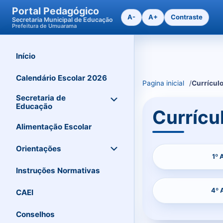
Portal Pedagógico
A-
A+
Contraste
Secretaria Municipal de Educação
Prefeitura de Umuarama
Início
Ir
para
o
Calendário Escolar 2026
Pagina inicial
Currícul
conteudo
Secretaria de
Educação
Currícu
Alimentação Escolar
Orientações
1º
Instruções Normativas
4º
CAEI
Conselhos