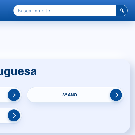
Pesquisar
por:
tuguesa
3º ANO