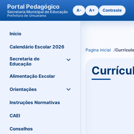
Portal Pedagógico
A-
A+
Contraste
Secretaria Municipal de Educação
Prefeitura de Umuarama
Início
Ir
para
o
Calendário Escolar 2026
Pagina inicial
Currículo
conteudo
Secretaria de
Educação
Currícu
Alimentação Escolar
Orientações
Instruções Normativas
CAEI
Conselhos