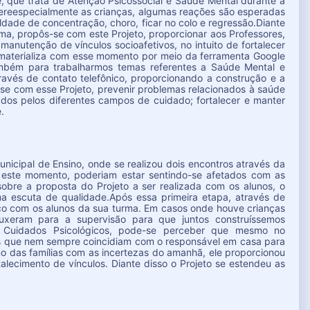
, que trata de Atenção Psicossocial e Saúde Mental durante a
ereespecialmente as crianças, algumas reações são esperadas
dade de concentração, choro, ficar no colo e regressão.Diante
a, propôs-se com este Projeto, proporcionar aos Professores,
anutenção de vínculos socioafetivos, no intuito de fortalecer
se materializa com esse momento por meio da ferramenta Google
ambém para trabalharmos temas referentes a Saúde Mental e
ravés de contato telefônico, proporcionando a construção e a
 com esse Projeto, prevenir problemas relacionados à saúde
dos pelos diferentes campos de cuidado; fortalecer e manter
.
nicipal de Ensino, onde se realizou dois encontros através da
 este momento, poderiam estar sentindo-se afetados com as
bre a proposta do Projeto a ser realizada com os alunos, o
 escuta de qualidade.Após essa primeira etapa, através de
co com os alunos da sua turma. Em casos onde houve crianças
ouxeram para a supervisão para que juntos construíssemos
os Cuidados Psicológicos, pode-se perceber que mesmo no
ões que nem sempre coincidiam com o responsável em casa para
mo das famílias com as incertezas do amanhã, ele proporcionou
talecimento de vínculos. Diante disso o Projeto se estendeu as