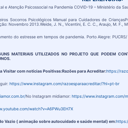
tal e Atenção Psicossocial na Pandemia COVID-19 – Ministério da 
eiros Socorros Psicológicos Manual para Cuidadores de CriançasP
dição: Novembro 2013.Weide, J. N., Vicentini, E. C. C., Araujo, M. F.,
tamento do estresse em tempos de pandemia. Porto Alegre: PUCRS/
UNS MATERIAIS UTILIZADOS NO PROJETO QUE PODEM CONT
UNOS.
a Visitar com notícias Positivas:Razões para Acreditar:
https://raz
guir:
https://www.instagram.com/razoesparaacreditar/?hl=pt-br
diamor.com.br/
No Instagram midiamor:
https://www.instagram.com/m
ww.youtube.com/watch?v=A6PWu3EH7X
 do Vazio ( animação sobre autocuidado e saúde mental) em:
https