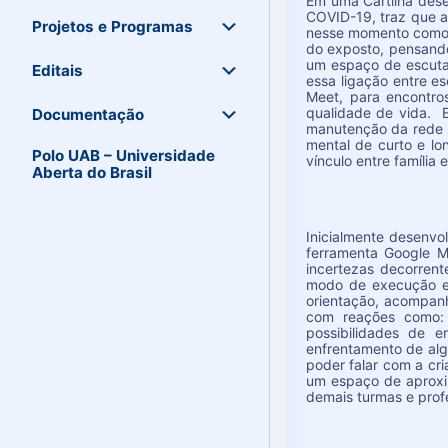
Em uma Cartilha dese
COVID-19, traz que a
Projetos e Programas
nesse momento como: 
do exposto, pensando
um espaço de escuta 
Editais
essa ligação entre e
Meet, para encontro
qualidade de vida. E
Documentação
manutenção da rede 
mental de curto e lo
Polo UAB – Universidade
vínculo entre família
Aberta do Brasil
Inicialmente desenvo
ferramenta Google M
incertezas decorren
modo de execução e 
orientação, acompanh
com reações como: 
possibilidades de 
enfrentamento de alg
poder falar com a cr
um espaço de aproxima
demais turmas e prof