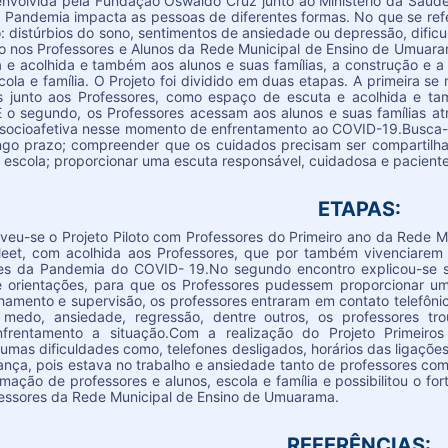
nvolvida pela Fundação Oswaldo Cruz junto ao Ministério da Saúde
 Pandemia impacta as pessoas de diferentes formas. No que se ref
distúrbios do sono, sentimentos de ansiedade ou depressão, dificul
 nos Professores e Alunos da Rede Municipal de Ensino de Umuaram
e acolhida e também aos alunos e suas famílias, a construção e a m
scola e família. O Projeto foi dividido em duas etapas. A primeira 
s junto aos Professores, como espaço de escuta e acolhida e t
 o segundo, os Professores acessam aos alunos e suas famílias at
socioafetiva nesse momento de enfrentamento ao COVID-19.Busca-se
ngo prazo; compreender que os cuidados precisam ser compartilha
 e escola; proporcionar uma escuta responsável, cuidadosa e paciente
ETAPAS:
lveu-se o Projeto Piloto com Professores do Primeiro ano da Rede Mu
eet, com acolhida aos Professores, que por também vivenciarem
tes da Pandemia do COVID- 19.No segundo encontro explicou-se so
orientações, para que os Professores pudessem proporcionar uma
amento e supervisão, os professores entraram em contato telefôni
medo, ansiedade, regressão, dentre outros, os professores tr
enfrentamento a situação.Com a realização do Projeto Primeir
umas dificuldades como, telefones desligados, horários das ligaç
iança, pois estava no trabalho e ansiedade tanto de professores co
ção de professores e alunos, escola e família e possibilitou o for
essores da Rede Municipal de Ensino de Umuarama.
REFERÊNCIAS: