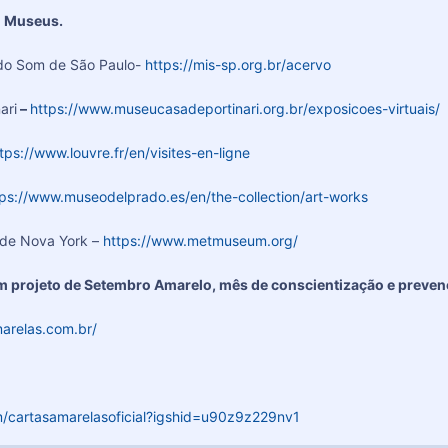
m Museus.
do Som de São Paulo-
https://mis-sp.org.br/acervo
ari
–
https://www.museucasadeportinari.org.br/exposicoes-virtuais/
tps://www.louvre.fr/en/visites-en-ligne
tps://www.museodelprado.es/en/the-collection/art-works
 de Nova York –
https://www.metmuseum.org/
m projeto de Setembro Amarelo, mês de conscientização e prevenç
arelas.com.br/
m/cartasamarelasoficial?igshid=u90z9z229nv1