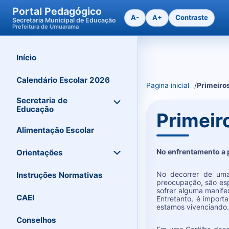
Portal Pedagógico
A-
A+
Contraste
Secretaria Municipal de Educação
Prefeitura de Umuarama
Início
Ir
para
o
Calendário Escolar 2026
Pagina inicial
Primeiro
conteudo
Secretaria de
Educação
Primeir
Alimentação Escolar
No enfrentamento a
Orientações
No decorrer de uma
Instruções Normativas
preocupação, são esp
sofrer alguma manife
CAEI
Entretanto, é import
estamos vivenciando.
Conselhos