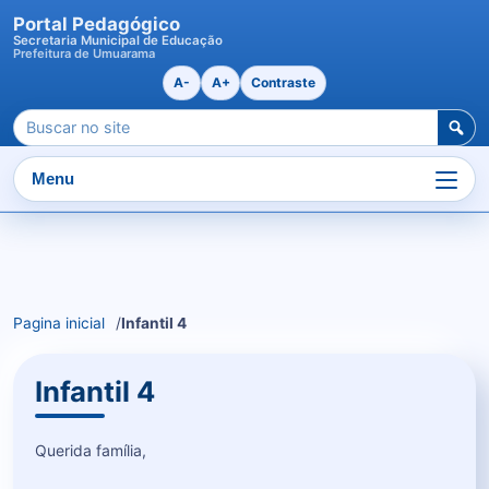
Portal Pedagógico
Secretaria Municipal de Educação
Prefeitura de Umuarama
A-
A+
Contraste
Pesquisar
por:
Menu
Ir
para
o
Pagina inicial
Infantil 4
conteudo
Infantil 4
Querida família,