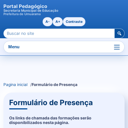
Portal Pedagógico
Secretaria Municipal de Educação
Prefeitura de Umuarama
A-
A+
Contraste
Pesquisar
por:
Menu
Ir
para
o
Pagina inicial
Formulário de Presença
conteudo
Formulário de Presença
Os links de chamada das formações serão
disponibilizados nesta página.