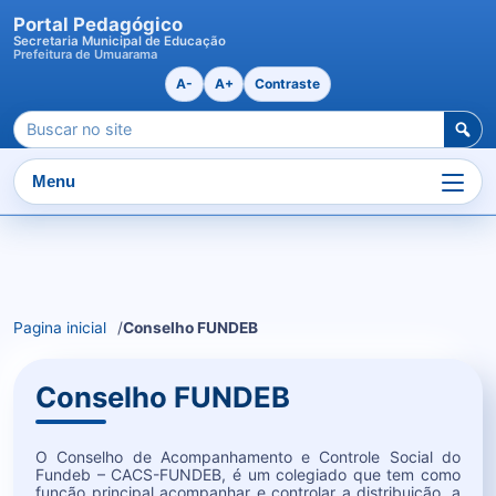
Portal Pedagógico
Secretaria Municipal de Educação
Prefeitura de Umuarama
A-
A+
Contraste
Pesquisar
por:
Menu
Ir
para
o
Pagina inicial
Conselho FUNDEB
conteudo
Conselho FUNDEB
O Conselho de Acompanhamento e Controle Social do
Fundeb – CACS-FUNDEB, é um colegiado que tem como
função principal acompanhar e controlar a distribuição, a