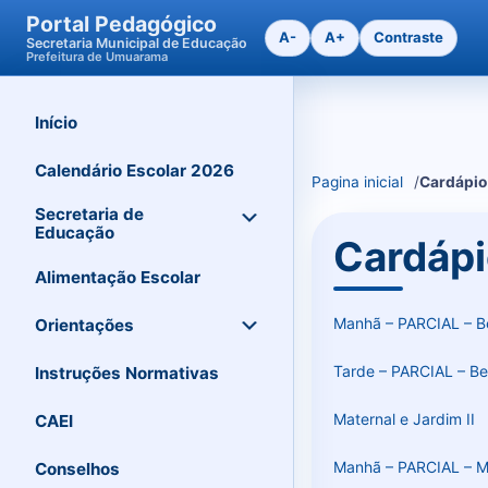
Portal Pedagógico
A-
A+
Contraste
Secretaria Municipal de Educação
Prefeitura de Umuarama
Início
Ir
para
o
Calendário Escolar 2026
Pagina inicial
Cardápio
conteudo
Secretaria de
Educação
Cardáp
Alimentação Escolar
Manhã – PARCIAL – Be
Orientações
Tarde – PARCIAL – Be
Instruções Normativas
Maternal e Jardim II
CAEI
Manhã – PARCIAL – Ma
Conselhos