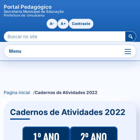
Portal Pedagógico
Secretaria Municipal de Educação
Prefeitura de Umuarama
A-
A+
Contraste
Pesquisar
por:
Menu
Ir
para
o
Pagina inicial
Cadernos de Atividades 2022
conteudo
Cadernos de Atividades 2022