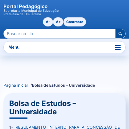
Portal Pedagógico
Secretaria Municipal de Educação
Prefeitura de Umuarama
A-
A+
Contraste
Pesquisar
por:
Menu
Ir
para
o
Pagina inicial
Bolsa de Estudos – Universidade
conteudo
Bolsa de Estudos –
Universidade
1-
REGULAMENTO INTERNO PARA A CONCESSÃO DE