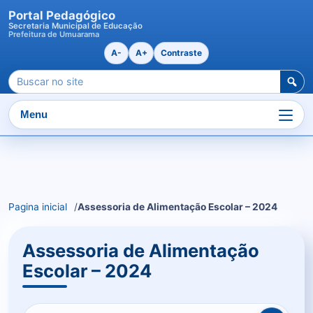
Portal Pedagógico
Secretaria Municipal de Educação
Prefeitura de Umuarama
A-
A+
Contraste
Pesquisar
por:
Menu
Ir
para
o
Pagina inicial
Assessoria de Alimentação Escolar – 2024
conteudo
Assessoria de Alimentação
Escolar – 2024