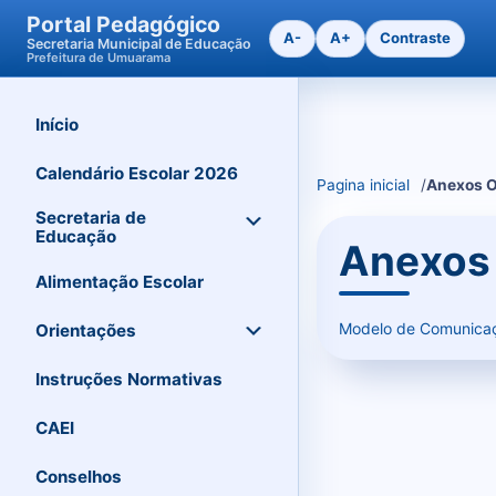
Portal Pedagógico
A-
A+
Contraste
Secretaria Municipal de Educação
Prefeitura de Umuarama
Início
Ir
para
o
Calendário Escolar 2026
Pagina inicial
Anexos O
conteudo
Secretaria de
Educação
Anexos 
Alimentação Escolar
Modelo de Comunicaçã
Orientações
Instruções Normativas
CAEI
Conselhos