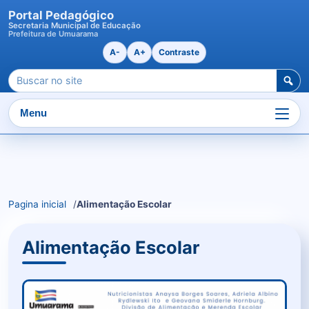
Portal Pedagógico
Secretaria Municipal de Educação
Prefeitura de Umuarama
A-
A+
Contraste
Pesquisar
por:
Menu
Ir
para
o
Pagina inicial
Alimentação Escolar
conteudo
Alimentação Escolar