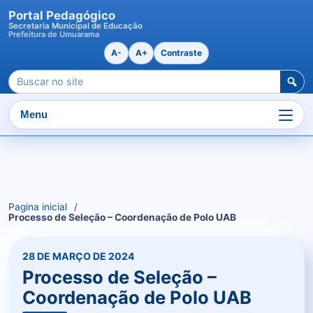
Portal Pedagógico
Secretaria Municipal de Educação
Prefeitura de Umuarama
A-
A+
Contraste
Pesquisar
por:
Menu
Ir
para
o
Pagina inicial
conteudo
Processo de Seleção – Coordenação de Polo UAB
28 DE MARÇO DE 2024
Processo de Seleção –
Coordenação de Polo UAB