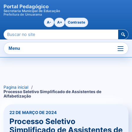
Portal Pedagógico
Secretaria Municipal de Educação
Prefeitura de Umuarama
A-
A+
Contraste
Pesquisar
por:
Menu
Ir
para
o
Pagina inicial
conteudo
Processo Seletivo Simplificado de Assistentes de
Alfabetização
22 DE MARÇO DE 2024
Processo Seletivo
Simplificado de Assistentes de