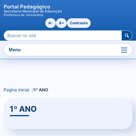
Portal Pedagógico
Secretaria Municipal de Educação
Prefeitura de Umuarama
A-
A+
Contraste
Pesquisar
por:
Menu
Ir
para
o
Pagina inicial
1º ANO
conteudo
1º ANO