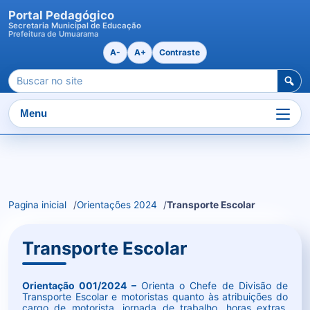
Portal Pedagógico
Secretaria Municipal de Educação
Prefeitura de Umuarama
A-
A+
Contraste
Pesquisar
por:
Menu
Ir
para
o
Pagina inicial
Orientações 2024
Transporte Escolar
conteudo
Transporte Escolar
Orientação 001/2024 –
Orienta o Chefe de Divisão de
Transporte Escolar e motoristas quanto às atribuições do
cargo de motorista, jornada de trabalho, horas extras,