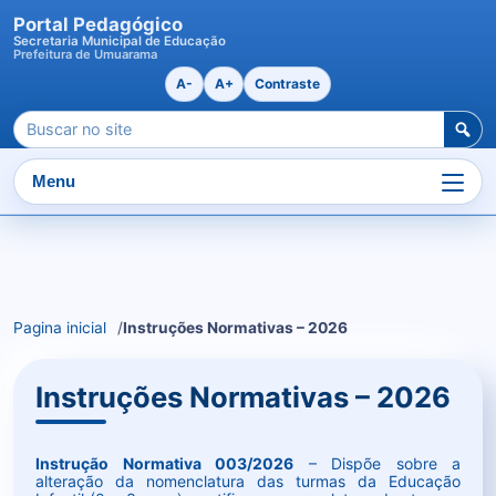
Portal Pedagógico
Secretaria Municipal de Educação
Prefeitura de Umuarama
A-
A+
Contraste
Pesquisar
por:
Menu
Ir
para
o
Pagina inicial
Instruções Normativas – 2026
conteudo
Instruções Normativas – 2026
Instrução Normativa 003/2026
– Dispõe sobre a
alteração da nomenclatura das turmas da Educação