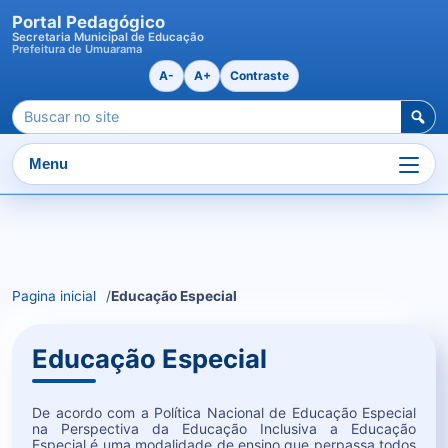
Portal Pedagógico
Secretaria Municipal de Educação
Prefeitura de Umuarama
A-
A+
Contraste
Pesquisar
por:
Menu
Ir
para
o
Pagina inicial
Educação Especial
conteudo
Educação Especial
De acordo com a Política Nacional de Educação Especial
na Perspectiva da Educação Inclusiva a Educação
Especial é uma modalidade de ensino que perpassa todos