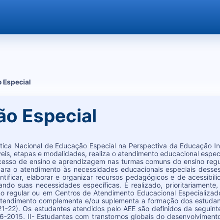
 Especial
o Especial
tica Nacional de Educação Especial na Perspectiva da Educação I
eis, etapas e modalidades, realiza o atendimento educacional especia
ocesso de ensino e aprendizagem nas turmas comuns do ensino regula
ara o atendimento às necessidades educacionais especiais desses
tificar, elaborar e organizar recursos pedagógicos e de acessibil
ando suas necessidades específicas. É realizado, prioritariamente
no regular ou em Centros de Atendimento Educacional Especializado
 atendimento complementa e/ou suplementa a formação dos estudant
p.21-22). Os estudantes atendidos pelo AEE são definidos da seguint
46-2015. II- Estudantes com transtornos globais do desenvolviment