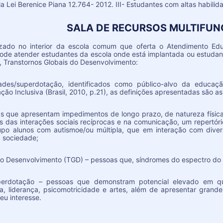
a Lei Berenice Piana 12.764- 2012. III- Estudantes com altas habili
SALA DE RECURSOS MULTIFUN
ado no interior da escola comum que oferta o Atendimento Educ
ode atender estudantes da escola onde está implantada ou estudan
, Transtornos Globais do Desenvolvimento:
ades/superdotação, identificados como público-alvo da educaçã
ão Inclusiva (Brasil, 2010, p.21), as definições apresentadas são as
as que apresentam impedimentos de longo prazo, de natureza física,
as das interações sociais recíprocas e na comunicação, um repertório 
po alunos com autismoe/ou múltipla, que em interação com divers
a sociedade;
do Desenvolvimento (TGD) – pessoas que, síndromes do espectro do au
superdotação – pessoas que demonstram potencial elevado em q
ca, liderança, psicomotricidade e artes, além de apresentar grand
eu interesse.