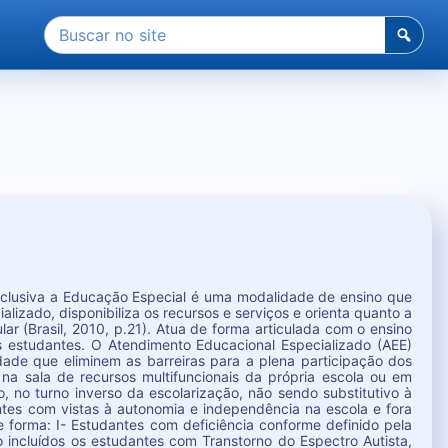
Pesquisar
por:
nclusiva a Educação Especial é uma modalidade de ensino que
lizado, disponibiliza os recursos e serviços e orienta quanto a
r (Brasil, 2010, p.21). Atua de forma articulada com o ensino
 estudantes. O Atendimento Educacional Especializado (AEE)
idade que eliminem as barreiras para a plena participação dos
, na sala de recursos multifuncionais da própria escola ou em
, no turno inverso da escolarização, não sendo substitutivo à
es com vistas à autonomia e independência na escola e fora
e forma: I- Estudantes com deficiência conforme definido pela
o incluídos os estudantes com Transtorno do Espectro Autista,