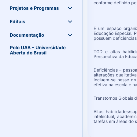
conforme definido pel
Projetos e Programas
Editais
É um espaço organiz
Educação Especial. P
Documentação
possuem deficiências
Polo UAB – Universidade
TGD e altas habilid
Aberta do Brasil
Perspectiva da Educaç
Deficiências – pesso
alterações qualitativ
Incluem-se nesse gru
efetiva na escola e n
Transtornos Globais 
Altas habilidades/
intelectual, acadêmi
tarefas em áreas do s