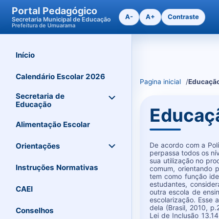
Portal Pedagógico
A-
A+
Contraste
Secretaria Municipal de Educação
Prefeitura de Umuarama
Início
Ir
para
o
Calendário Escolar 2026
Pagina inicial
Educação
conteudo
Secretaria de
Educação
Educaçã
Alimentação Escolar
De acordo com a Polí
Orientações
perpassa todos os nív
sua utilização no pr
Instruções Normativas
comum, orientando p
tem como função iden
estudantes, consider
CAEI
outra escola de ensi
escolarização. Esse
dela (Brasil, 2010, 
Conselhos
Lei de Inclusão 13.1